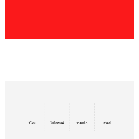
รีโมท
โปโตเซลล์
รางเหล็ก
สวิตช์