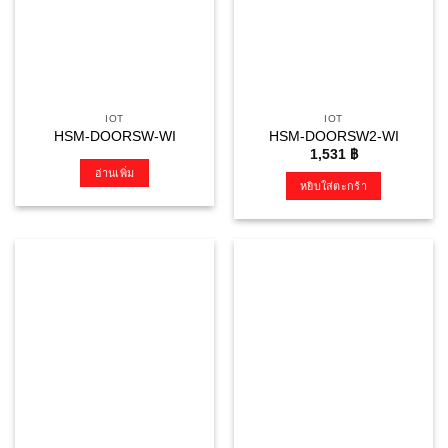
IOT
IOT
HSM-DOORSW-WI
HSM-DOORSW2-WI
1,531
฿
อ่านเพิ่ม
หยิบใส่ตะกร้า