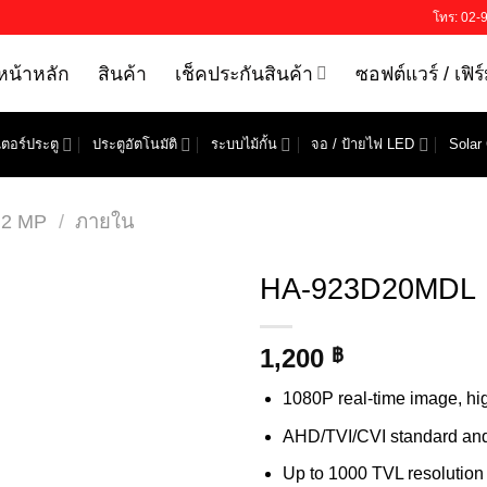
โทร: 02-
หน้าหลัก
สินค้า
เช็คประกันสินค้า
ซอฟต์แวร์ / เฟิร
ตอร์ประตู
ประตูอัตโนมัติ
ระบบไม้กั้น
จอ / ป้ายไฟ LED
Solar 
 2 MP
/
ภายใน
HA-923D20MDL
1,200
฿
1080P real-time image, high
AHD/TVI/CVI standard and 
Up to 1000 TVL resolution