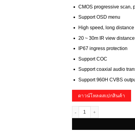
CMOS progressive scan, pe
Support OSD menu
High speed, long distance 
20 ~ 30m IR view distance;
IP67 ingress protection
Support COC
Support coaxial audio tran
Support 960H CVBS outpu
ดาวน์โหลดสเปกสินค้า
จำนวน HA-923D20MDL ชิ้น