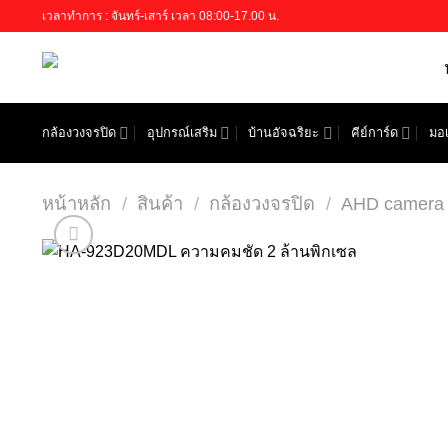
Skip
เวลาทำการ : จันทร์-เสาร์ เวลา 08:00-17.00 น.
to
content
กล้องวงจรปิด
อุปกรณ์เสริม
บ้านอัจฉริยะ
คีย์การ์ด
มอเ
หน้าหลัก
/
สินค้า
/
กล้องวงจรปิด
/
AHD camera