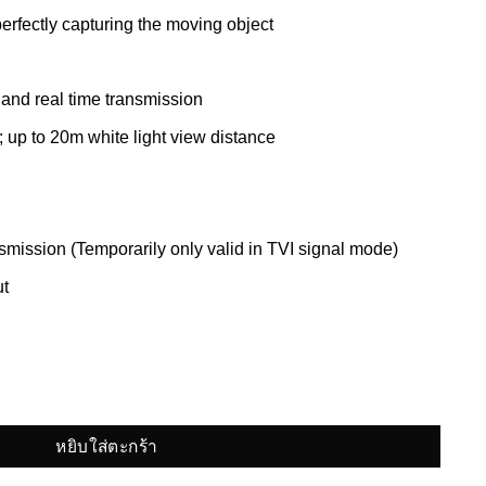
rfectly capturing the moving object
and real time transmission
 up to 20m white light view distance
smission (Temporarily only valid in TVI signal mode)
t
หยิบใส่ตะกร้า