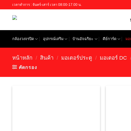
Skip
เวลาทำการ : จันทร์-เสาร์ เวลา 08:00-17.00 น.
to
content
กล้องวงจรปิด
อุปกรณ์เสริม
บ้านอัจฉริยะ
คีย์การ์ด
มอเ
หน้าหลัก
/
สินค้า
/
มอเตอร์ประตู
/
มอเตอร์ DC
คัดกรอง