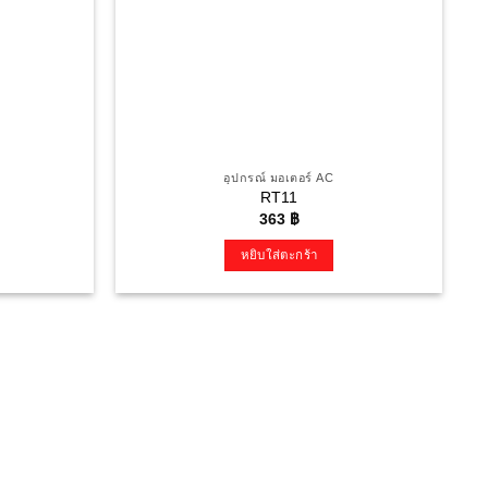
อุปกรณ์ มอเตอร์ AC
RT11
363
฿
หยิบใส่ตะกร้า