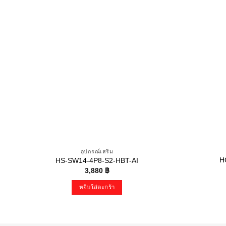
อุปกรณ์เสริม
H
HS-SW14-4P8-S2-HBT-AI
3,880
฿
หยิบใส่ตะกร้า