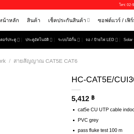
โทร: 02-
หน้าหลัก
สินค้า
เช็คประกันสินค้า
ซอฟต์แวร์ / เฟิร
ตอร์ประตู
ประตูอัตโนมัติ
ระบบไม้กั้น
จอ / ป้ายไฟ LED
Solar 
ork
/
สายสัญญาณ CAT5E CAT6
HC-CAT5E/CUI3
5,412
฿
cat5e CU UTP cable indoo
PVC grey
pass fluke test 100 m