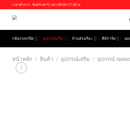
Skip
เวลาทำการ : จันทร์-เสาร์ เวลา 08:00-17.00 น.
to
content
กล้องวงจรปิด
อุปกรณ์เสริม
บ้านอัจฉริยะ
คีย์การ์ด
มอเ
หน้าหลัก
/
สินค้า
/
อุปกรณ์เสริม
/
อุปกรณ์ Netw