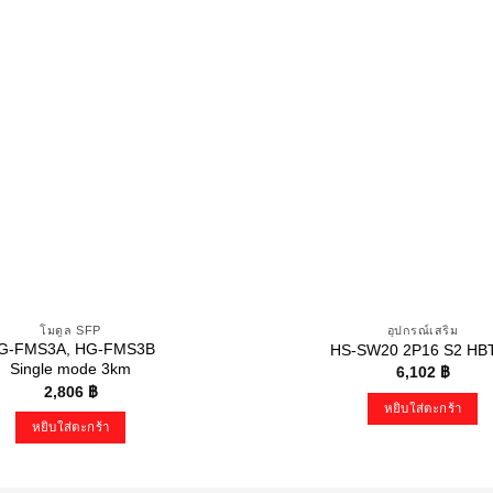
โมดูล SFP
อุปกรณ์เสริม
G-FMS3A, HG-FMS3B
HS-SW20 2P16 S2 HBT
Single mode 3km
6,102
฿
2,806
฿
หยิบใส่ตะกร้า
หยิบใส่ตะกร้า