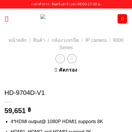
Skip
เวลาทำการ : จันทร์-เสาร์ เวลา 08:00-17.00 น.
to
content
หน้าหลัก
/
สินค้า
/
กล้องวงจรปิด
/
IP camera
/
9000
Series
คัดกรอง
HD-9704D-V1
59,651
฿
4*HDMI output@ 1080P HDMI1 supports 8K
HDMI1, HDMI2 and HDMI3 support 4K