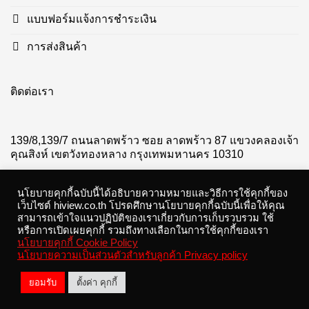
แบบฟอร์มแจ้งการชำระเงิน
การส่งสินค้า
ติดต่อเรา
139/8,139/7 ถนนลาดพร้าว ซอย ลาดพร้าว 87 แขวงคลองเจ้า
คุณสิงห์ เขตวังทองหลาง กรุงเทพมหานคร 10310
โทร :02-935-9999 Auto
นโยบายคุกกี้ฉบับนี้ได้อธิบายความหมายและวิธีการใช้คุกกี้ของ
เว็บไซต์ hiview.co.th โปรดศึกษานโยบายคุกกี้ฉบับนี้เพื่อให้คุณ
LINE official
@hiviewofficial
สามารถเข้าใจแนวปฏิบัติของเราเกี่ยวกับการเก็บรวบรวม ใช้
หรือการเปิดเผยคุกกี้ รวมถึงทางเลือกในการใช้คุกกี้ของเรา
วันจันทร์ – วันเสาร์ 08.00 – 17.00 น.
นโยบายคุกกี้ Cookie Policy
นโยบายความเป็นส่วนตัวสำหรับลูกค้า Privacy policy
ยอมรับ
ตั้งค่า คุกกี้
Copyright 2026 ©
Hiview.co.th