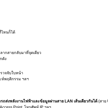
่ไหนก็ได้
งลากสายกลับมาที่จุดเดียว
กดัง
ตรวจจับใบหน้า
าะห์พฤติกรรม ฯลฯ
รถส่งพลังงานไฟฟ้าและข้อมูลผ่านสาย LAN เส้นเดียวกันได้
(สาย 
Access Point, โทรศัพท์ IP ฯลฯ