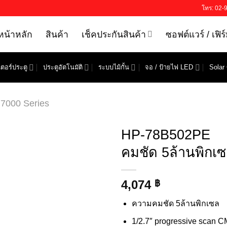
โทร: 02-
หน้าหลัก
สินค้า
เช็คประกันสินค้า
ซอฟต์แวร์ / เฟิร
ตอร์ประตู
ประตูอัตโนมัติ
ระบบไม้กั้น
จอ / ป้ายไฟ LED
Solar 
7000 Series
HP-78B502PE
คมชัด 5ล้านพิกเ
4,074
฿
ความคมชัด 5ล้านพิกเซล
1/2.7″ progressive scan 