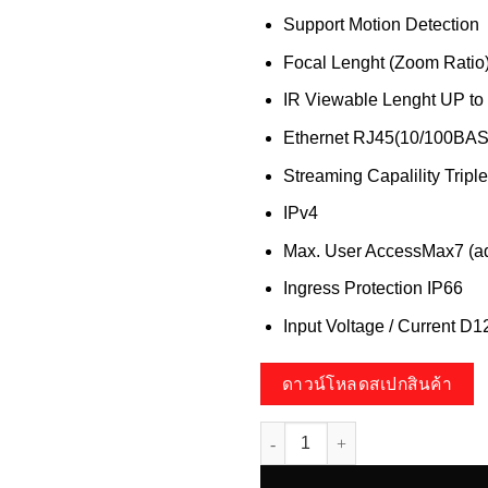
Support Motion Detection
Focal Lenght (Zoom Ratio
IR Viewable Lenght UP to
Ethernet RJ45(10/100BAS
Streaming Capalility Trip
IPv4
Max. User AccessMax7 (a
Ingress Protection IP66
Input Voltage / Current D
ดาวน์โหลดสเปกสินค้า
จำนวน HP-78B502PE คมชัด 5ล้าน