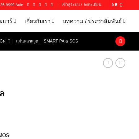
เข้าสู่ระบบ / ลงทะเบียน
935-9999 Auto
0
฿
์มแวร์
เกี่ยวกับเรา
บทความ / ประชาสัมพันธ์
Cell
แผ่นพลาสวูด
SMART PA & SOS
ซล
CMOS