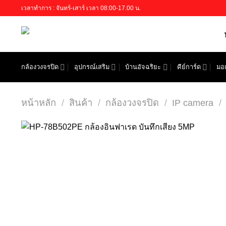
Skip
เวลาทำการ : จันทร์-เสาร์ เวลา 08:00-17.00 น.
to
content
กล้องวงจรปิด
อุปกรณ์เสริม
บ้านอัจฉริยะ
คีย์การ์ด
มอเ
หน้าหลัก
/
สินค้า
/
กล้องวงจรปิด
/
IP camera
/