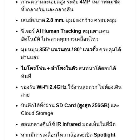
ภาพความละเอียดสูง ระดับ
4MP
ให้ภาพคมชัด
ทั้งกลางวัน และกลางคืน
เลนส์ขนาด
2.8 mm.
มุมมองกว้าง ครอบคลุม
ฟีเจอร์
AI Human Tracking
หมุนตามคน
อัตโนมัติ ไม่พลาดทุกการเคลื่อนไหว
มุมหมุน
355° แนวนอน / 80° แนวตั้ง
ควบคุมได้
ผ่านแอป
ไมโครโฟน + ลำโพงในตัว
สนทนาโต้ตอบได้
ทันที
รองรับ
Wi-Fi 2.4GHz
ใช้งานสะดวก ไม่ต้องเดิน
สาย
บันทึกได้ทั้งผ่าน
SD Card (สูงสุด 256GB)
และ
Cloud Storage
ตอนกลางคืนใช้
IR Infrared
มองเห็นในที่มืด
หากมีการเคลื่อนไหว กล้องจะเปิด
Spotlight