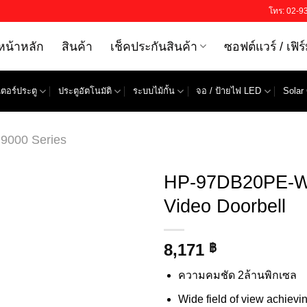
โทร: 02-9
หน้าหลัก
สินค้า
เช็คประกันสินค้า
ซอฟต์แวร์ / เฟิร
ตอร์ประตู
ประตูอัตโนมัติ
ระบบไม้กั้น
จอ / ป้ายไฟ LED
Solar 
9000 Series
HP-97DB20PE-W
Video Doorbell
8,171
฿
ความคมชัด 2ล้านพิกเซล
Wide field of view achievi