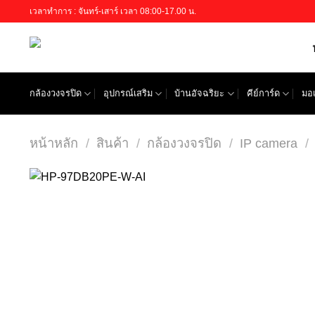
Skip
เวลาทำการ : จันทร์-เสาร์ เวลา 08:00-17.00 น.
to
content
กล้องวงจรปิด
อุปกรณ์เสริม
บ้านอัจฉริยะ
คีย์การ์ด
มอเ
หน้าหลัก
/
สินค้า
/
กล้องวงจรปิด
/
IP camera
/