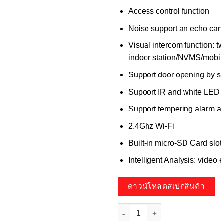
Access control function
Noise support an echo can
Visual intercom function:
indoor station/NVMS/mobi
Support door opening by s
Supoort IR and white LED 
Support tempering alarm a
2.4Ghz Wi-Fi
Built-in micro-SD Card slo
Intelligent Analysis: video 
ดาวน์โหลดสเปกสินค้า
จำนวน HP-97DB20PE-W-AI Video