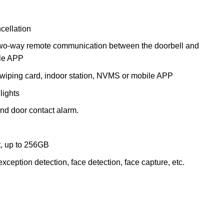
cellation
 two-way remote communication between the doorbell and
le APP
wiping card, indoor station, NVMS or mobile APP
lights
nd door contact alarm.
t, up to 256GB
exception detection, face detection, face capture, etc.
 Doorbell ชิ้น