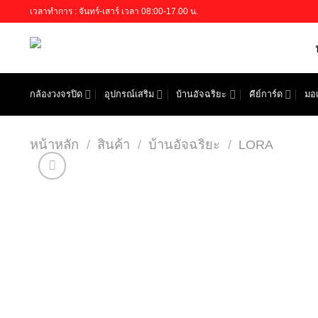
Skip
เวลาทำการ : จันทร์-เสาร์ เวลา 08:00-17.00 น.
to
content
กล้องวงจรปิด
อุปกรณ์เสริม
บ้านอัจฉริยะ
คีย์การ์ด
มอเ
หน้าหลัก
/
สินค้า
/
บ้านอัจฉริยะ
/
LORA