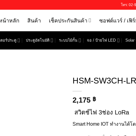
โทร: 02-
หน้าหลัก
สินค้า
เช็คประกันสินค้า
ซอฟต์แวร์ / เฟิร
ตอร์ประตู
ประตูอัตโนมัติ
ระบบไม้กั้น
จอ / ป้ายไฟ LED
Solar 
HSM-SW3CH-L
2,175
฿
สวิตช์ไฟ 3ช่อง LoRa
Smart Home IOT ทำงานได้โดยไ