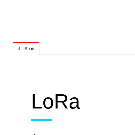
คำอธิบาย
LoRa