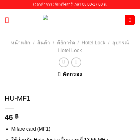
Skip
เวลาทำการ : จันทร์-เสาร์ เวลา 08:00-17.00 น.
to
content
หน้าหลัก
/
สินค้า
/
คีย์การ์ด
/
Hotel Lock
/
อุปกรณ์
Hotel Lock
คัดกรอง
HU-MF1
46
฿
Mifare card (MF1)
ใช้สำหรับ Hotel luck คลื่นความถี่ 13.56 MHz