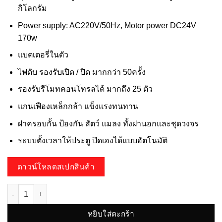
กิโลกรัม
Power supply: AC220V/50Hz, Motor power DC24V
170w
แบตเตอรี่ในตัว
ไฟดับ รองรับเปิด / ปิด มากกว่า 50ครั้ง
รองรับรีโมทคอนโทรลได้ มากถึง 25 ตัว
แกนเฟืองเหล็กกล้า แข็งแรงทนทาน
ฝาครอบกั้น ป้องกัน สัตว์ แมลง ทั้งฝานอกและชุดวงจร
ระบบตั้งเวลาให้ประตู ปิดเองได้แบบอัตโนมัติ
ดาวน์โหลดสเปกสินค้า
จำนวน HV-800DCB รองรับน้ำหนักประตู 800 กิโลกรัม (มีแบตเตอรี่สำรอง
หยิบใส่ตะกร้า