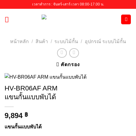
Skip
เวลาทำการ : จันทร์-เสาร์ เวลา 08:00-17.00 น.
to
content
หน้าหลัก
/
สินค้า
/
ระบบไม้กั้น
/
อุปกรณ์ ระบบไม้กั้น
คัดกรอง
HV-BR06AF ARM
แขนกั้นแบบพับได้
9,894
฿
แขนกั้นแบบพับได้