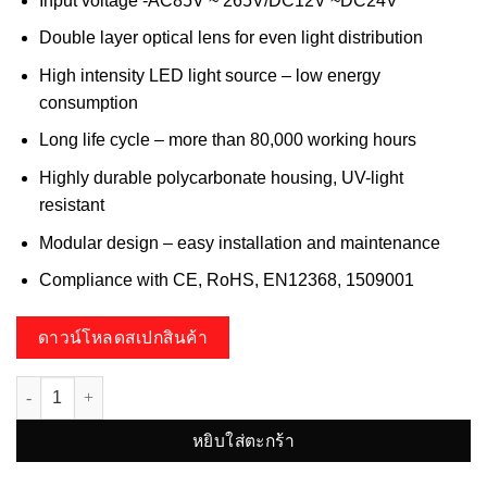
Input voltage -AC85V ~ 265V/DC12V ~DC24V
Double layer optical lens for even light distribution
High intensity LED light source – low energy
consumption
Long life cycle – more than 80,000 working hours
Highly durable polycarbonate housing, UV-light
resistant
Modular design – easy installation and maintenance
Compliance with CE, RoHS, EN12368, 1509001
ดาวน์โหลดสเปกสินค้า
จำนวน HV-REDGREEN ไฟสัญญาณ ชิ้น
หยิบใส่ตะกร้า